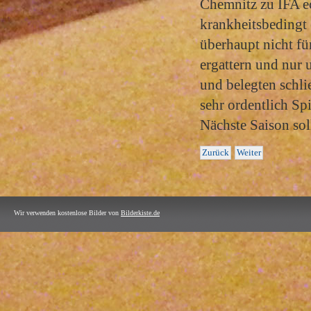
Chemnitz zu IFA ec
krankheitsbedingt 
überhaupt nicht f
ergattern und nur 
und belegten schlie
sehr ordentlich Sp
Nächste Saison soll
Zurück
Weiter
Wir verwenden kostenlose Bilder von
Bilderkiste.de