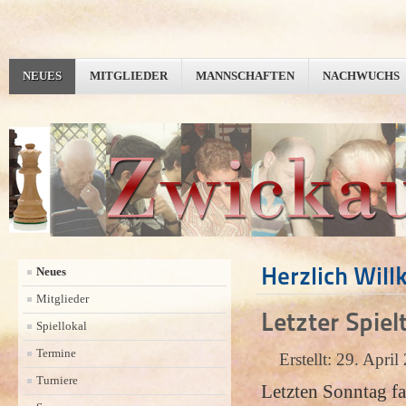
NEUES
MITGLIEDER
MANNSCHAFTEN
NACHWUCHS
Herzlich Wil
Neues
Mitglieder
Letzter Spiel
Spiellokal
Termine
Erstellt: 29. Apri
Turniere
Letzten Sonntag fan